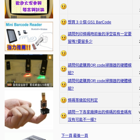
想買３０個 GS1 BarCode
請問列印條碼時前後的淨空區有一定要
留嗎?要留多少
請問何處購買QR code掃描器的硬體模
組?
請問何處購買QR code掃描器的硬體模
組?
條碼等級如何判定
請問一下各家廠牌出的條碼的檢查碼有
沒有可能不一樣?
下一頁
最後一頁