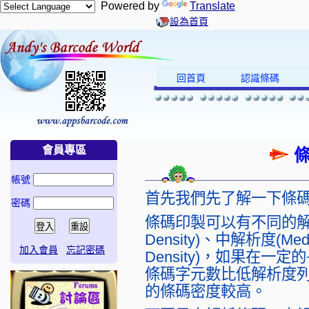
Powered by
Translate
設為首頁
回首頁
認識條碼
會員專區
條
帳號
首先我們先了解一下條碼列印
密碼
條碼印製可以有不同的解析
Density)、中解析度(Med
加入會員
忘記密碼
Density)，如果在
條碼字元數比低解析度
的條碼密度較高。