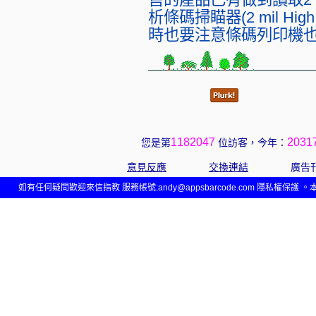
析條碼掃瞄器(2 mil High D
時也要注意條碼列印機
1182047
2031
您是第
位訪客，今年：
意見反應
交換連結
廣告
如有任何疑問歡迎來信指教 服務帳號:
andy@appsbarcode.com
隱私權保護 。本網站