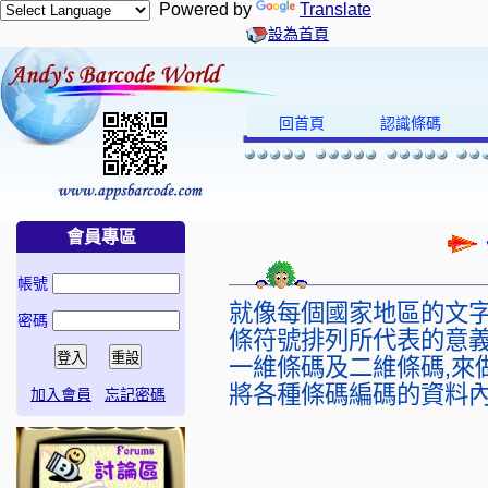
Powered by
Translate
設為首頁
回首頁
認識條碼
會員專區
帳號
就像每個國家地區的文字
密碼
條符號排列所代表的意義
一維條碼及二維條碼,來
將各種條碼編碼的資料內
加入會員
忘記密碼