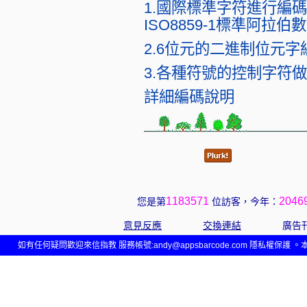
1.國際標準字符進行編碼25
ISO8859-1標準阿拉伯數字1
2.6位元的二進制位元字組64
3.各種符號的控制字符
詳細編碼說明
1183571
2046
您是第
位訪客，今年：
意見反應
交換連結
廣告
如有任何疑問歡迎來信指教 服務帳號:
andy@appsbarcode.com
隱私權保護 。本網站