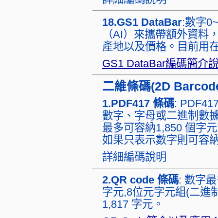
18.GS1 DataBar
:數字0
（AI）來攜帶額外資料
產地以及價格。目前用
GS1 DataBar編碼簡介
二維條碼(2D Barcod
1.PDF417 條碼
: PDF
數字、字母或二進制數據
最多可容納1,850 個字元
如果只表示數字則可容納
詳細編碼說明
2.QR code 條碼
: 數字最
字元,8位元字元組(二進制)
1,817 字元。