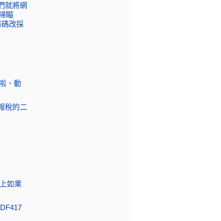
他們就將網
碼掃瞄
條碼改採
店啦、動
年報稅的二
用上如果
DF417