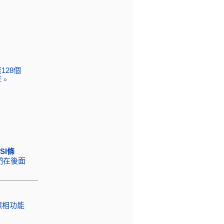
128個
等。
SI條
們在後面
,照相功能