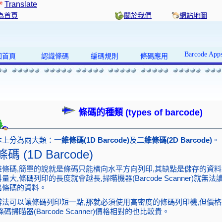
Translate
為首頁
關於我們
網站地圖
Barcode App
回首頁
認識條碼
編碼規則
條碼應用
條碼的種類 (types of barcode)
本上分為兩大類：
一維條碼(1D Barcode)
及
二維條碼(2D Barcode)
。
碼 (1D Barcode)
維條碼,簡單的說就是條碼只能橫向水平方向列印,其缺點是儲存的資料
量大,條碼列印的長度就會越長,掃瞄機器(Barcode Scanner)就無
出條碼的資料。
辦法可以讓條碼列印短一點,那就必須使用高密度的條碼列印機,但價
碼掃瞄器(Barcode Scanner)價格相對的也比較貴。