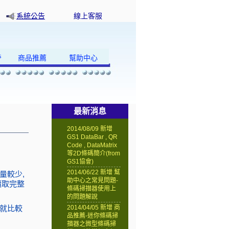
系統公告
線上客服
s
商品推薦
幫助中心
最新消息
2014/08/09 新增
GS1 DataBar , QR
Code , DataMatrix
等2D條碼簡介(from
GS1協會)
2014/06/22 新增 幫
量較少,
助中心之常見問題-
法讀取完整
條碼掃描器使用上
的問題解說
格就比較
2014/04/05 新增 商
品推薦-迷你條碼掃
描器之微型條碼掃