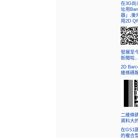
在3G尚
址用Ba
器」,後
用2D Q
發展至今
新聞啦
2D B
維條碼報
二維條
資料大的話
在GS1國
的複合型條