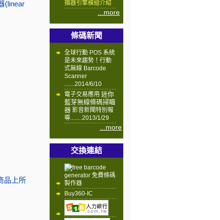
near
描器引擎模組介紹
...more
條碼新聞
全球行動 POS 系統
是未來趨勢！行動
式無線 Barcode
Scanner
.......2014/6/10
迷你
電子交易應用
藍芽無線條碼掃瞄
器
影音新聞特別報
導........2013/1/29
...more
交換連結
的商品上所
Buy360-IC