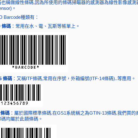
也稱做線性條碼,因為所使用的條碼掃瞄器的感測器為線性影像感測器(li
ensor)。
 Barcode種類有：
9 條碼
：常用在水、電、瓦斯等帳單上。
5 條碼
：又稱ITF條碼,常用在序號，外箱編號(ITF-14條碼)..等應用。
3 條碼
：屬於國際標準條碼,在GS1系統稱之為GTIN-13條碼,我們買
條碼均屬於此類條碼。