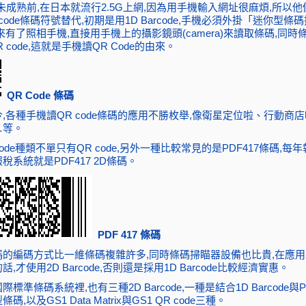
未成熟前,在日本就流行2.5G上網,因為用手機輸入網址很麻煩,所以
rcode條碼符號替代,初期是用1D Barcode,手機必須外掛「迷你型條
來有了照相手機,直接用手機上的攝影鏡頭(camera)來讀取條碼,同時
R code,這就是手機讀QR Code的由來。
QR Code 條碼
,各種手機讀QR code條碼的應用不勝枚舉,像衛星定位啦、行動商
…等。
arcode種類不單只有QR code,另外一種比較常見的是PDF417條碼,每
稅系統就是PDF417 2D條碼。
PDF 417 條碼
碼的編碼方式比一維條碼複雜許多,同時條碼掃瞄器設備也比貴,在應
,才使用2D Barcode,否則還是採用1D Barcode比較經濟實惠。
際標準條碼系統裡,也有三種2D Barcode,一種是結合1D Barcode與P
碼,以及GS1 Data Matrix與GS1 QR code三種。