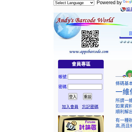
Powered by
設
會員專區
帳號
條碼基
密碼
一維條
所謂一
如果資料
加入會員
忘記密碼
順利解
有一種
高,而且條