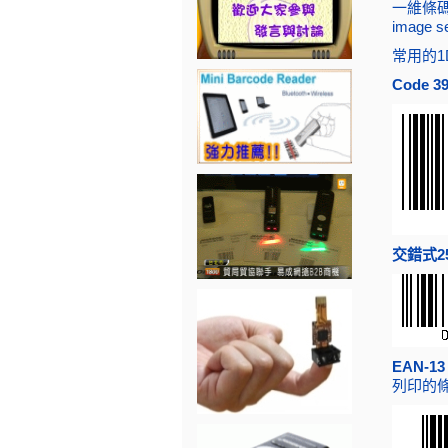
一維條碼
image s
常用的1D
Code 3
交錯式2
EAN-1
列印的