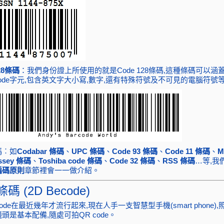
128條碼
：我們身份證上所使用的就是Code 128條碼,這種條碼可以涵蓋
I code字元,包含英文字大小寫,數字,還有特殊符號及不可見的電腦符號
碼︰如
Codabar 條碼
、
UPC 條碼
、
Code 93 條碼
、
Code 11 條碼
、
M
essey 條碼
、
Toshiba code 條碼
、
Code 32 條碼
、
RSS 條碼
…等,我
編碼原則
章節裡會一一做介紹。
碼 (2D Becode)
rcode在最近幾年才流行起來,現在人手一支智慧型手機(smart phone)
頭是基本配備,隨處可拍QR code。