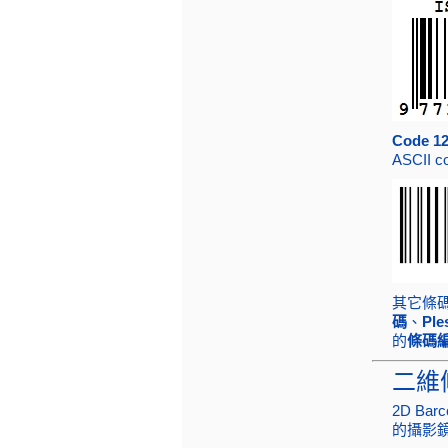
Code 
ASCI
其它條
碼
、
Pl
的
條碼
二維條
2D Ba
的攝影鏡