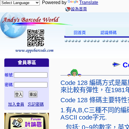
Powered by
Translate
設為首頁
回首頁
認識條碼
會員專區
C
帳號
Code 128 編碼方
密碼
來比較有彈性，在198
Code 128 條碼主要特性
加入會員
忘記密碼
1.有A,B,C三種不同的
ASCII code字元.
包括: 0~9的數字，