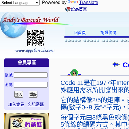
Powered by
Translate
設為首頁
回首頁
認識條碼
會員專區
C
帳號
Code 11是在1977年
密碼
殊應用需求所開發出來
它的結構像2/5的矩陣
加入會員
忘記密碼
碼(數字0~9,及”-“字
每個字元由3條黑色線條(ba
5條線的編碼方式。其中