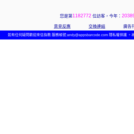
1182772
2038
您是第
位訪客，今年：
意見反應
交換連結
廣告
如有任何疑問歡迎來信指教 服務帳號:
andy@appsbarcode.com
隱私權保護 。本網站