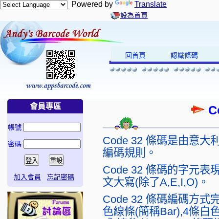
Powered by
Translate
設為首頁
回首頁
認識條碼
會員專區
C
帳號
Code 32 條碼是由
密碼
編碼規則。
Code 32 條碼的字元表
加入會員
忘記密碼
文大寫(除了A,E,I,O)。
Code 32 條碼編碼方式
色線條(簡稱Bar),4條白