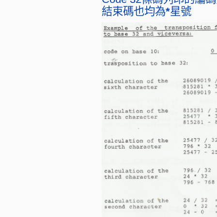
結束碼也均為
*
星號